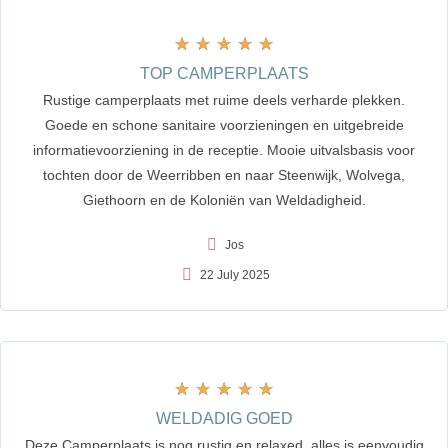
★
★
★
★
★
TOP CAMPERPLAATS
Rustige camperplaats met ruime deels verharde plekken.
Goede en schone sanitaire voorzieningen en uitgebreide
informatievoorziening in de receptie. Mooie uitvalsbasis voor
tochten door de Weerribben en naar Steenwijk, Wolvega,
Giethoorn en de Koloniën van Weldadigheid.
Jos
22 July 2025
★
★
★
★
★
WELDADIG GOED
Deze Camperplaats is nog rustig en relaxed, alles is eenvoudig