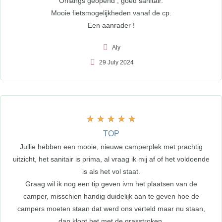
Onlangs geopend , goed sanitair.
Mooie fietsmogelijkheden vanaf de cp.
Een aanrader !
Aly
29 July 2024
★
★
★
★
★
TOP
Jullie hebben een mooie, nieuwe camperplek met prachtig
uitzicht, het sanitair is prima, al vraag ik mij af of het voldoende
is als het vol staat.
Graag wil ik nog een tip geven ivm het plaatsen van de
camper, misschien handig duidelijk aan te geven hoe de
campers moeten staan dat werd ons verteld maar nu staan,
dan klopt het met de grasstroken.