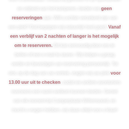
en vrijheid van het kamperen, bieden we
geen
reserveringen
aan. Wilt u echter verzekerd zijn van
een plek? Dat begrijpen wij natuurlijk heel goed.
Vanaf
een verblijf van 2 nachten of langer is het mogelijk
om te reserveren.
Dit kan eenvoudig door ons te
bellen of een e-mail te sturen. Wij helpen u graag
verder en bevestigen uw reservering persoonlijk. Tot
slot, op de dag van uw vertrek, vragen wij uw plek
voor
13.00 uur uit te checken
, zodat we andere avonturiers
eveneens een warm welkom kunnen bieden. Geniet
van elk moment bij Camperplaats Willemsoord, en
mocht u vragen hebben, wij staan altijd voor u klaar!