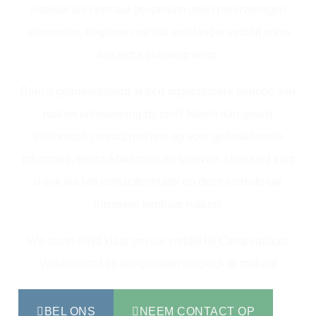
Hoewel we normaal gesproken geen reserveringen
aannemen, begrijpen we dat een langer verblijf soms
wat extra planning vergt.
Bent u geïnteresseerd in een uitgebreidere periode van
rust en ontspanning bij ons? Neem dan gerust
telefonisch contact met ons op voor gedetailleerde
informatie, beschikbaarheid en tarieven. Uiteraard kunt
u ook via het contactformulier op deze website uw
interesse kenbaar maken.
We staan altijd klaar om uw verblijf bij Camperplaats
Willemsoord zo aangenaam mogelijk te maken!
BEL ONS
NEEM CONTACT OP