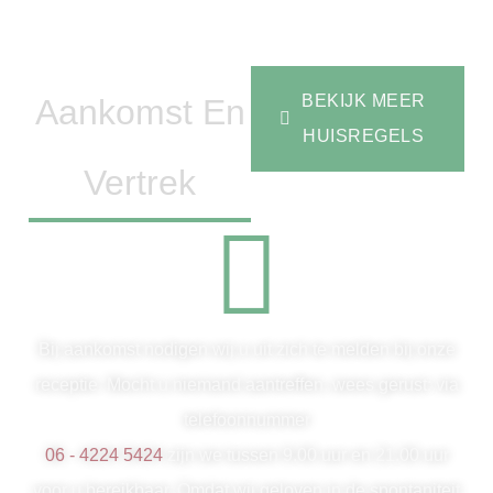
BEKIJK MEER
Aankomst En
HUISREGELS
Vertrek
Bij aankomst nodigen wij u uit zich te melden bij onze
receptie. Mocht u niemand aantreffen, wees gerust: via
telefoonnummer
06 - 4224 5424
zijn we tussen 9.00 uur en 21.00 uur
voor u bereikbaar. Omdat wij geloven in de spontaniteit